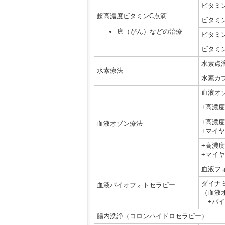
ビタミン
超高濃度ビタミンC点滴
ビタミン
癌（がん）などの治療
ビタミン
ビタミンC
水素点
水素療法
水素カ
血液オ
+高濃度
+高濃度
血液オゾン療法
+マイ
+高濃度
+マイ
血液フ
ダイナ
血液バイオフォトセラピー
（血液
+バイ
腸内洗浄（コロンハイドロセラピー）