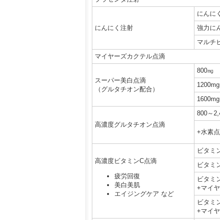
にんに
にんにく注射
強力に
マルチ
マイヤーズカクテル点滴
800㎎
スーパー美白点滴
1200mg
（グルタチオン配合）
1600mg
800～2,
高濃度グルタチオン点滴
+水素
ビタミンC
高濃度ビタミンC点滴
ビタミン
疲労回復
ビタミンC
美白美肌
+マイ
エイジングケア など
ビタミン
+マイ