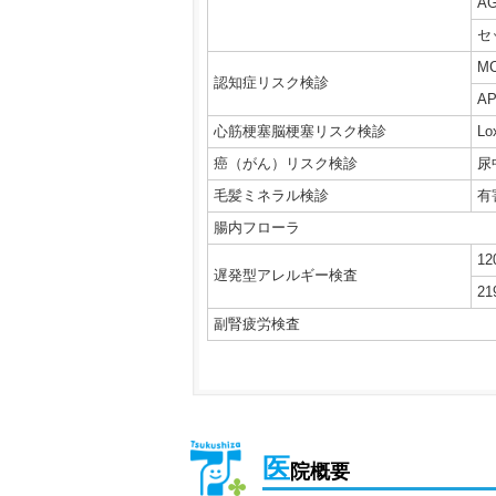
A
セ
M
認知症リスク検診
A
心筋梗塞脳梗塞リスク検診
Lo
癌（がん）リスク検診
尿
毛髪ミネラル検診
有
腸内フローラ
1
遅発型アレルギー検査
2
副腎疲労検査
医
院概要