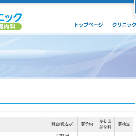
要初回
料金(税込み)
要予約
要検査
診察料
2,200円
―
―
―