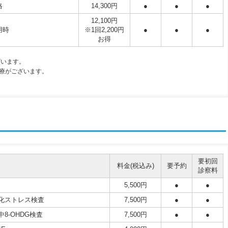
格
14,300円
●
●
●
12,100円
用時
※1回2,200円
●
●
●
お得
ざいます。
治療がございます。
要初回
料金(税込み)
要予約
診察料
5,500円
●
●
化ストレス検査
7,500円
●
●
中8-OHDG検査
7,500円
●
●