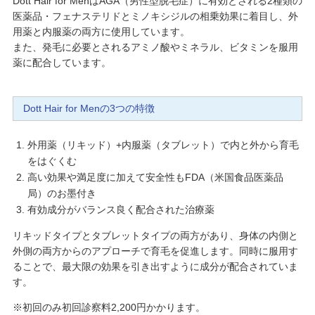
Dott Hair for MenはAGA（男性型脱毛症）に有効とされる2種類の
医薬品・フェナステリドとミノキシジルの相乗効果に着目し、外
用薬と内服薬の両方に使用しています。
また、発毛に必要とされるアミノ酸やミネラル、ビタミンを服用
薬に配合しています。
Dott Hair for Menの3つの特徴
外用薬（リキッド）+内服薬（タブレット）で内と外から育毛
をはぐくむ
高い効果や満足度に加えて安全性もFDA（米国食品医薬品
局）のお墨付き
有効成分がバランス良く配合された治療薬
リキッドタイプとタブレットタイプの両方があり、身体の内側と
外側の両方からのアプローチで育毛を促進します。同時に服用す
ることで、最大限の効果を引き出すように成分が配合されていま
す。
※初回のみ初回診察料2,200円かかります。